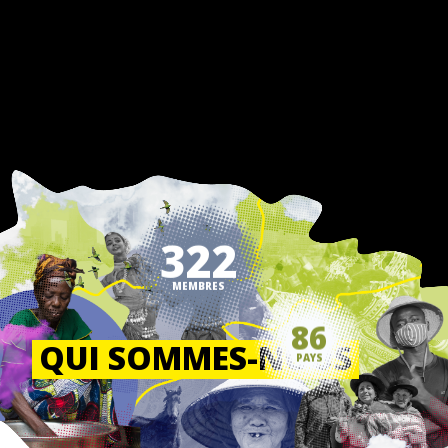
322
MEMBRES
86
PAYS
QUI SOMMES-NOUS