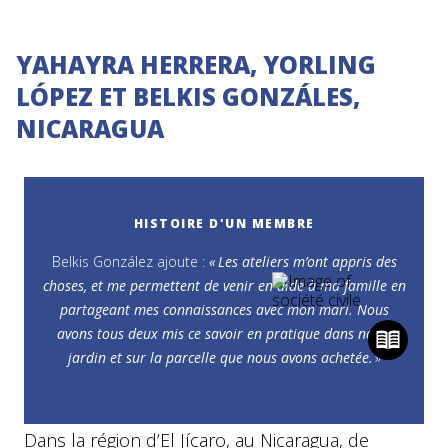
YAHAYRA HERRERA, YORLING
LÓPEZ ET BELKIS GONZÁLES,
NICARAGUA
HISTOIRE D'UN MEMBRE
Belkis González ajoute :
« Les ateliers m’ont appris des
À
TRAVERS
choses,
et me permettent de venir en aide à ma famille en
LE
partageant mes connaissances avec mon mari. Nous
POINT
DE
avons tous deux mis ce savoir en pratique dans notre
VUE
jardin et sur la parcelle que nous avons achetée.
»
DE
CONSTANZE
VON
OPPELN
Je
Dans la région d’El Jícaro, au Nicaragua, de