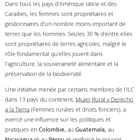
VIDÉO
Dans tous les pays d’Amérique latine et des
Caraïbes, les femmes sont propriétaires et
gestionnaires d’un nombre moins important de
terres que les hommes. Seules 30 % d’entre elles
sont propriétaires de terres agricoles, malgré le
POUR L’ANALYSE
rôle fondamental qu’elles jouent dans
COMPLÈTE DES
l’agriculture, la souveraineté alimentaire et la
CONTRIBUTIONS
préservation de la biodiversité.
DE
Une initiative menée par certains membres de l’ILC
L’INTERVENTION
dans 13 pays du continent,
Mujer Rural y Derecho
DE L’ILC EN
a la Tierra
(Femmes rurales et droits fonciers), a
COLOMBIE
exercé une influence sur les politiques et
pratiques en
Colombie,
au
Guatemala,
au
CLIQUEZ ICI
Nicaragua
et au
Pérou
et renforcé le pouvoir