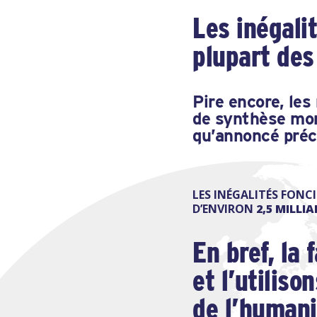
Les inégali
plupart des
Pire encore, les
de synthèse mon
qu’annoncé pré
LES INÉGALITÉS FONC
D’ENVIRON
2,5 MILLI
En bref, la
et l’utiliso
de l’humani