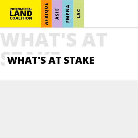
AFRIQUE
EMENA
ASIE
LAC
WHAT'S AT
STAKE
WHAT'S AT STAKE