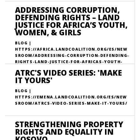
ADDRESSING CORRUPTION,
DEFENDING RIGHTS – LAND
JUSTICE FOR AFRICA’S YOUTH,
WOMEN, & GIRLS
BLOG |
HTTPS://AFRICA.LANDCOALITION.ORG/ES/NEW
SROOM/ADDRESSING-CORRUPTION-DEFENDING-
RIGHTS-LAND-JUSTICE-FOR-AFRICAS-YOUTH-
WOMEN-GIRLS/
ATRC'S VIDEO SERIES: 'MAKE
IT YOURS'
Discover how African youth, women, and girls are
championing land justice by confronting corruption,
BLOG |
defending land rights, and driving sustainable
HTTPS://EMENA.LANDCOALITION.ORG/ES/NEW
development across the continent.
SROOM/ATRCS-VIDEO-SERIES-MAKE-IT-YOURS/
STRENGTHENING PROPERTY
RIGHTS AND EQUALITY IN
KOSOVO