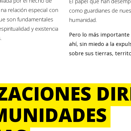
gravada por el hecho de
El papel que han desemp
na relación especial con
como guardianes de nuestr
, que son fundamentales
humanidad.
spiritualidad y existencia
Pero lo más importante 
.
ahí, sin miedo a la expul
sobre sus tierras, territ
ACIONES DIR
MUNIDADES