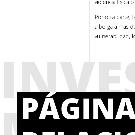
violencia física o
Por otra parte, 
alberga a más de
vulnerabilidad, 
INVE
PÁGINA
MÁS