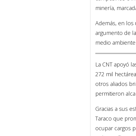
minería, marcada 
Además, en los ú
argumento de la 
medio ambiente 
La CNT apoyó las
272 mil hectáre
otros aliados br
permitieron alca
Gracias a sus es
Taraco que prom
ocupar cargos pú