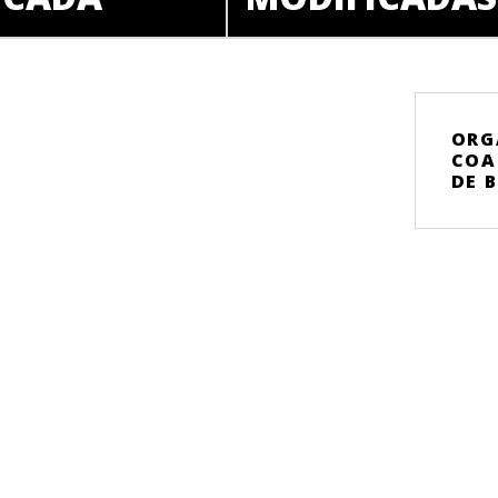
ORG
COA
DE 