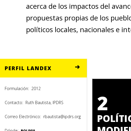
acerca de los impactos del avanc
propuestas propias de los pueblo
políticos locales, nacionales e in
PERFIL LANDEX
Formulación:
2012
2
Contacto:
Ruth Bautista, IPDRS
POLÍTI
Correo Electrónico:
rbautista@ipdrs.org
MODIF
Dónde:
BOLIVIA