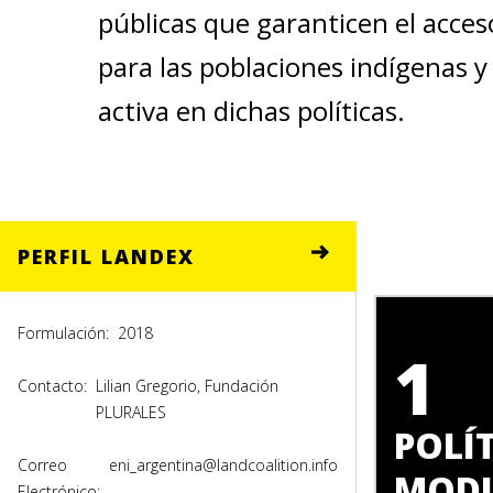
públicas que garanticen el acceso
para las poblaciones indígenas y
activa en dichas políticas.
PERFIL LANDEX
Formulación:
2018
1
Contacto:
Lilian Gregorio, Fundación
PLURALES
POLÍ
Correo
eni_argentina@landcoalition.info
MODI
Electrónico: