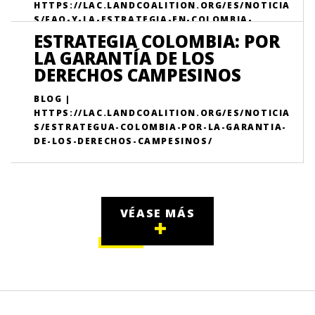
HTTPS://LAC.LANDCOALITION.ORG/ES/NOTICIA
S/FAO-Y-LA-ESTRATEGIA-EN-COLOMBIA-
IMPULSAN-PROCESO-FORMATIVO-CON-
ESTRATEGIA COLOMBIA: POR
LIDERES-Y-LIDERESAS-SOBRE-TENENCIA-DE-LA-
LA GARANTÍA DE LOS
TIERRA/
DERECHOS CAMPESINOS
BLOG |
HTTPS://LAC.LANDCOALITION.ORG/ES/NOTICIA
S/ESTRATEGUA-COLOMBIA-POR-LA-GARANTIA-
DE-LOS-DERECHOS-CAMPESINOS/
VÉASE MÁS