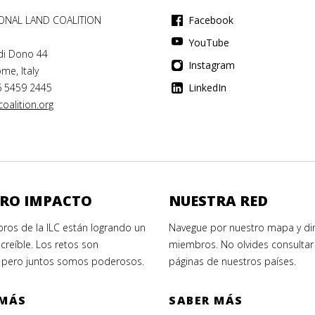
IONAL LAND COALITION
Facebook
YouTube
di Dono 44
Instagram
me, Italy
6 5459 2445
LinkedIn
oalition.org
RO IMPACTO
NUESTRA RED
ros de la ILC están logrando un
Navegue por nuestro mapa y dir
creíble. Los retos son
miembros. No olvides consultar 
 pero juntos somos poderosos.
páginas de nuestros países.
 MÁS
SABER MÁS