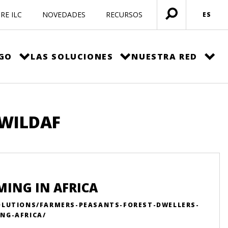
RE ILC
NOVEDADES
RECURSOS
ES
Menú
abierto
EGO
LAS SOLUCIONES
NUESTRA RED
 WILDAF
MING IN AFRICA
OLUTIONS/FARMERS-PEASANTS-FOREST-DWELLERS-
NG-AFRICA/