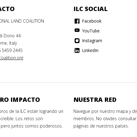
ACTO
ILC SOCIAL
IONAL LAND COALITION
Facebook
YouTube
di Dono 44
Instagram
me, Italy
6 5459 2445
LinkedIn
oalition.org
RO IMPACTO
NUESTRA RED
ros de la ILC están logrando un
Navegue por nuestro mapa y dir
creíble. Los retos son
miembros. No olvides consultar 
 pero juntos somos poderosos.
páginas de nuestros países.