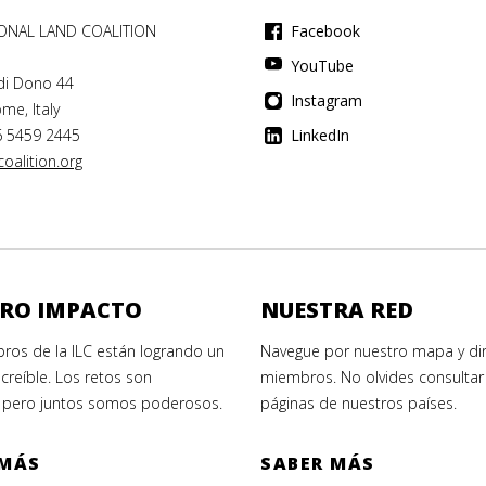
IONAL LAND COALITION
Facebook
YouTube
di Dono 44
Instagram
me, Italy
6 5459 2445
LinkedIn
oalition.org
RO IMPACTO
NUESTRA RED
ros de la ILC están logrando un
Navegue por nuestro mapa y dir
creíble. Los retos son
miembros. No olvides consultar 
 pero juntos somos poderosos.
páginas de nuestros países.
 MÁS
SABER MÁS