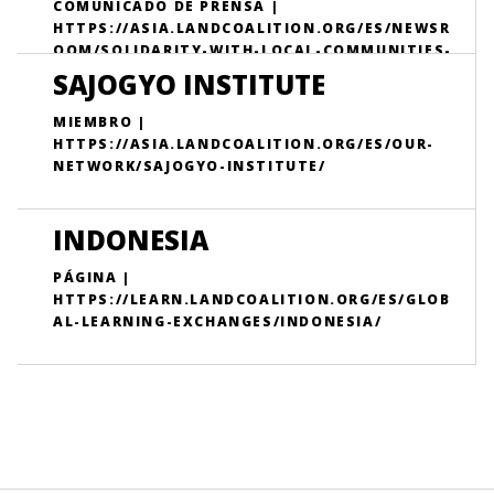
COMUNICADO DE PRENSA |
HTTPS://ASIA.LANDCOALITION.ORG/ES/NEWSR
OOM/SOLIDARITY-WITH-LOCAL-COMMUNITIES-
IN-INDONESIA-AGAINST-ROCK-MINE-AND-DAM-
SAJOGYO INSTITUTE
CONSTRUCTION/
MIEMBRO |
HTTPS://ASIA.LANDCOALITION.ORG/ES/OUR-
NETWORK/SAJOGYO-INSTITUTE/
INDONESIA
PÁGINA |
HTTPS://LEARN.LANDCOALITION.ORG/ES/GLOB
AL-LEARNING-EXCHANGES/INDONESIA/