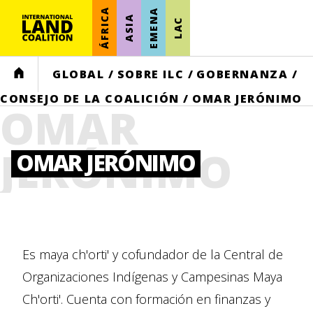
ÁFRICA
EMENA
ASIA
LAC
HOME
GLOBAL
/
SOBRE ILC
/
GOBERNANZA
/
CONSEJO DE LA COALICIÓN
/
OMAR JERÓNIMO
OMAR
JERÓNIMO
OMAR JERÓNIMO
Es maya ch'orti' y cofundador de la Central de
Organizaciones Indígenas y Campesinas Maya
Ch'orti'. Cuenta con formación en finanzas y