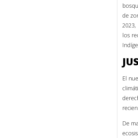
bosqu
de zon
2023, 
los re
Indíg
JU
El nue
climá
derech
recie
De man
ecosi