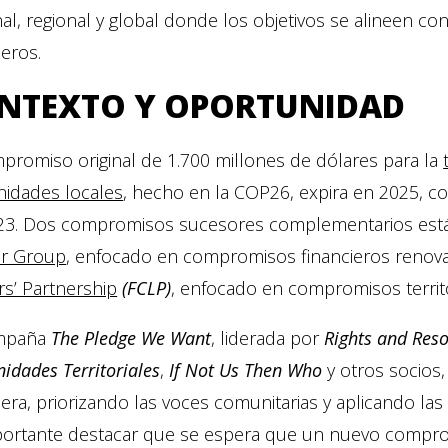
al, regional y global donde los objetivos se alineen co
ieros.
NTEXTO Y OPORTUNIDAD
promiso original de 1.700 millones de dólares para la
idades locales
, hecho en la COP26, expira en 2025, c
23. Dos compromisos sucesores complementarios está
r Group
, enfocado en compromisos financieros renova
s’ Partnership
(FCLP)
, enfocado en compromisos territor
ampaña
The Pledge We Want
, liderada por
Rights and Reso
dades Territoriales
,
If Not Us Then Who
y otros socios,
iera, priorizando las voces comunitarias y aplicando l
portante destacar que se espera que un nuevo compro