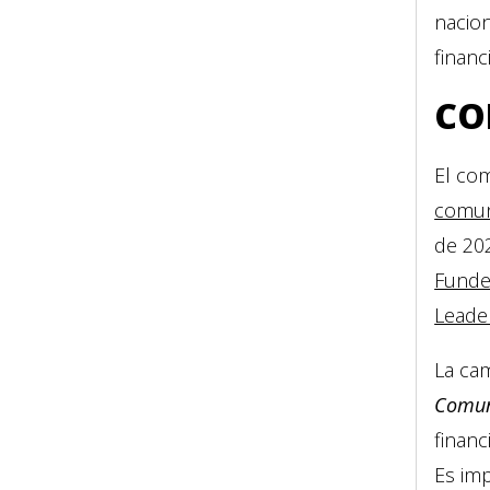
nacion
financ
CO
El com
comun
de 20
Funde
Leader
La c
Comuni
financ
Es im