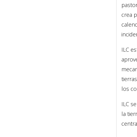
pastor
crea p
calend
incide
ILC es
aprove
mecani
tierr
los co
ILC se
la ti
centr