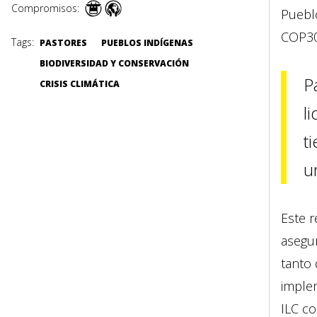
Compromisos:
Pueblo
COP30
Tags:
PASTORES
PUEBLOS INDÍGENAS
BIODIVERSIDAD Y CONSERVACIÓN
P
CRISIS CLIMÁTICA
l
t
u
Este r
asegu
tanto
imple
ILC co