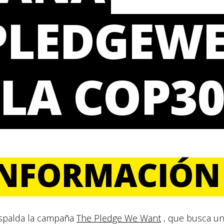
PLEDGEW
LA COP3
INFORMACIÓN
espalda la campaña
The Pledge We Want
, que busca un