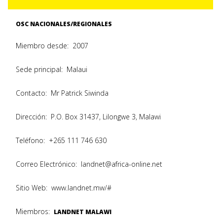
OSC NACIONALES/REGIONALES
Miembro desde:
2007
Sede principal:
Malaui
Contacto:
Mr Patrick Siwinda
Dirección:
P.O. Box 31437, Lilongwe 3, Malawi
Teléfono:
+265 111 746 630
Correo Electrónico:
landnet@africa-online.net
Sitio Web:
www.landnet.mw/#
Miembros:
LANDNET MALAWI