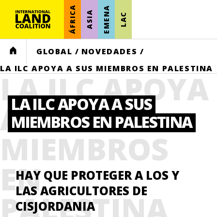
ÁFRICA
EMENA
ASIA
LAC
HOME
GLOBAL
/
NOVEDADES
/
LA ILC APOYA A SUS MIEMBROS EN PALESTINA
LA ILC APOYA
LA ILC APOYA A SUS
A SUS
MIEMBROS EN PALESTINA
MIEMBROS
EN
HAY QUE PROTEGER A LOS Y
LAS AGRICULTORES DE
PALESTINA
CISJORDANIA