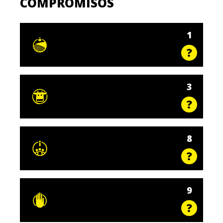
COMPROMISOS
1
3
8
9