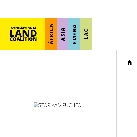
ÁFRICA
EMENA
ASIA
LAC
HO