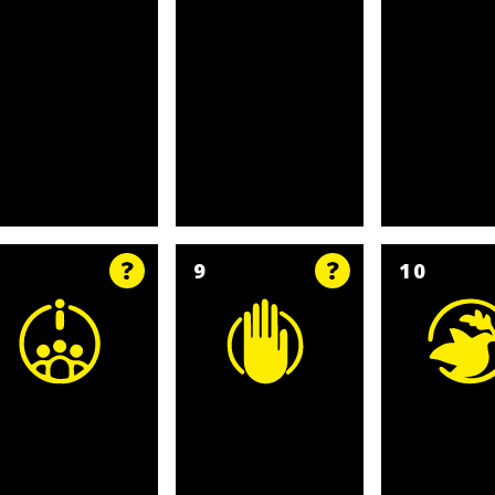
8
9
10