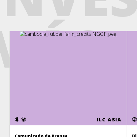
MÁS
ILC ASIA
Comunicado de Prensa
B