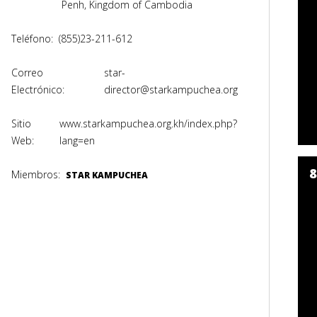
Penh, Kingdom of Cambodia
Teléfono:
(855)23-211-612
Correo
star-
Electrónico:
director@starkampuchea.org
Sitio
www.starkampuchea.org.kh/index.php?
Web:
lang=en
Miembros:
STAR KAMPUCHEA