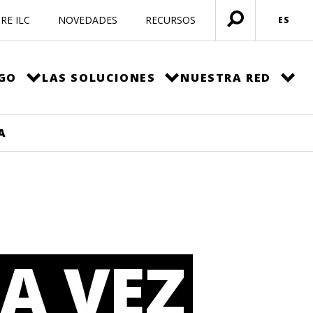
RE ILC
NOVEDADES
RECURSOS
ES
Menú
abierto
EGO
LAS SOLUCIONES
NUESTRA RED
A
A VEZ