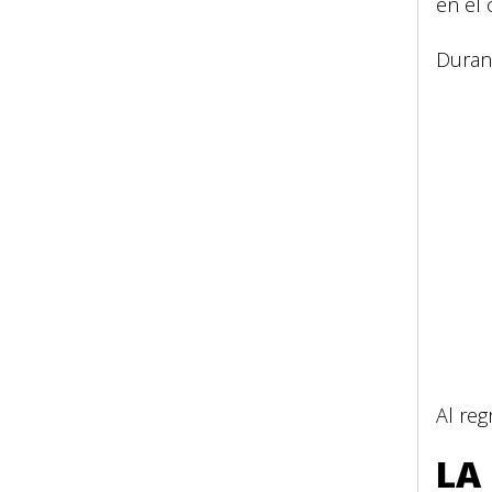
en el 
Duran
Al reg
LA