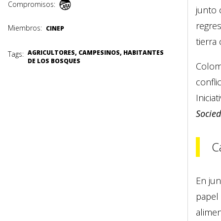
Compromisos:
junto 
regres
Miembros:
CINEP
tierra
AGRICULTORES, CAMPESINOS, HABITANTES
Tags:
DE LOS BOSQUES
Colomb
confli
Inicia
Socied
C
En jun
papel 
alime