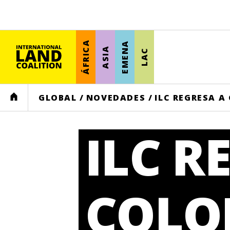
ÁFRICA
EMENA
ASIA
LAC
HOME
GLOBAL
/
NOVEDADES
/
ILC REGRESA A
ILC R
COLOM