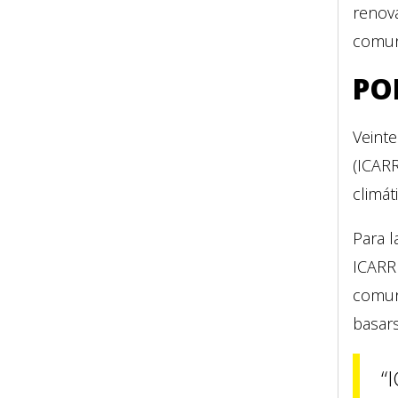
renov
comun
PO
Veinte
(ICARR
climát
Para l
ICARRD
comun
basars
I