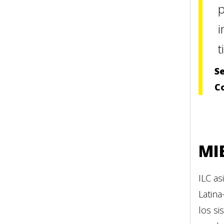
p
i
t
Se
C
MI
ILC a
Latin
los si