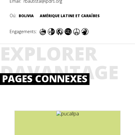
Email:
rbautista@ipdrs.org
Oú:
BOLIVIA
AMÉRIQUE LATINE ET CARAÏBES
Engagements:
EXPLORER
DAVANTAGE
PAGES CONNEXES