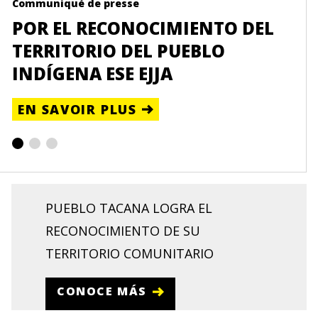
Communiqué de presse
Page
POR EL RECONOCIMIENTO DEL
TI
TERRITORIO DEL PUEBLO
OR
INDÍGENA ESE EJJA
EN
EN SAVOIR PLUS
PUEBLO TACANA LOGRA EL
RECONOCIMIENTO DE SU
TERRITORIO COMUNITARIO
CONOCE MÁS