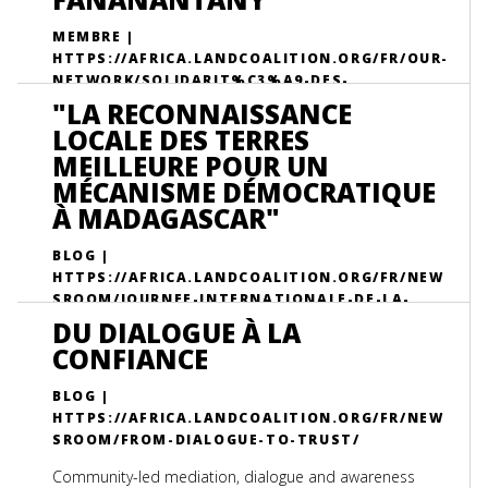
MEMBRE |
HTTPS://AFRICA.LANDCOALITION.ORG/FR/OUR-
NETWORK/SOLIDARIT%C3%A9-DES-
INTERVENANTS-SUR-LE-FONCIER-SEHATRA-
"LA RECONNAISSANCE
LOMBONANA-HO-ANNY-FANANANTANY/
LOCALE DES TERRES
MEILLEURE POUR UN
MÉCANISME DÉMOCRATIQUE
À MADAGASCAR"
BLOG |
HTTPS://AFRICA.LANDCOALITION.ORG/FR/NEW
SROOM/JOURNEE-INTERNATIONALE-DE-LA-
DEMOCRATIE-2022-ENTRETIEN/
DU DIALOGUE À LA
CONFIANCE
BLOG |
HTTPS://AFRICA.LANDCOALITION.ORG/FR/NEW
SROOM/FROM-DIALOGUE-TO-TRUST/
Community-led mediation, dialogue and awareness