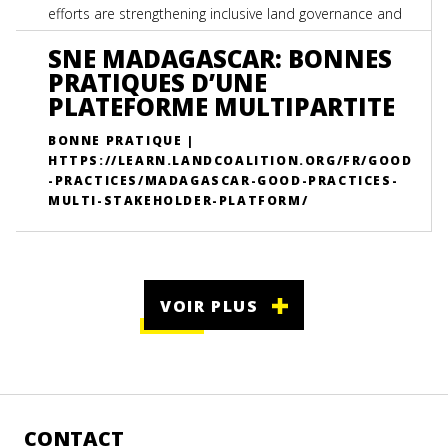
efforts are strengthening inclusive land governance and
secure tenure in Madagascar’s Menabe and Melaky
SNE MADAGASCAR: BONNES
regions.
PRATIQUES D’UNE
PLATEFORME MULTIPARTITE
BONNE PRATIQUE |
HTTPS://LEARN.LANDCOALITION.ORG/FR/GOOD
-PRACTICES/MADAGASCAR-GOOD-PRACTICES-
MULTI-STAKEHOLDER-PLATFORM/
VOIR PLUS
CONTACT