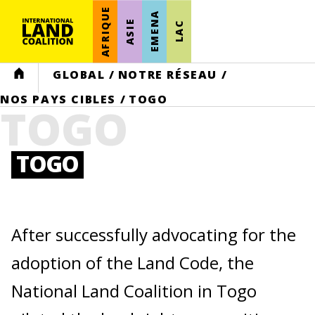
AFRIQUE
EMENA
ASIE
LAC
HOME
GLOBAL
/
NOTRE RÉSEAU
/
NOS PAYS CIBLES
/
TOGO
TOGO
TOGO
After successfully advocating for the
adoption of the Land Code, the
National Land Coalition in Togo