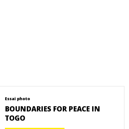
Essai photo
Ress
BOUNDARIES FOR PEACE IN
S'
TOGO
FO