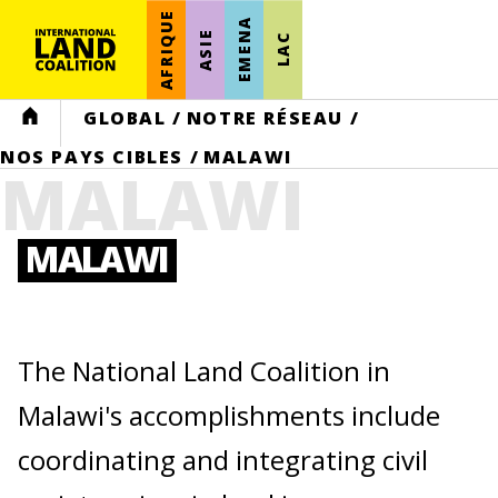
AFRIQUE
EMENA
ASIE
LAC
HOME
GLOBAL
/
NOTRE RÉSEAU
/
NOS PAYS CIBLES
/
MALAWI
MALAWI
MALAWI
The National Land Coalition in
Malawi's accomplishments include
coordinating and integrating civil