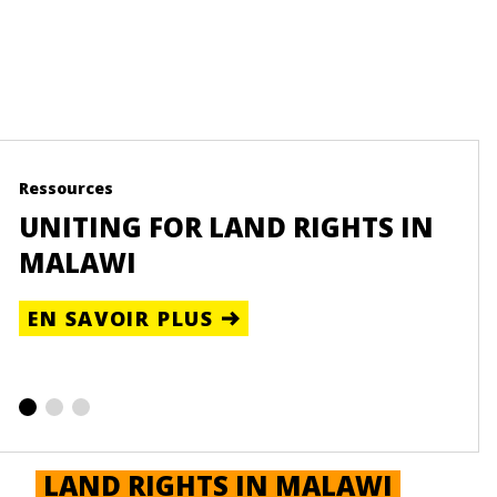
Ressources
Blog
UNITING FOR LAND RIGHTS IN
RU
MALAWI
WO
SE
EN SAVOIR PLUS
EN
LAND RIGHTS IN MALAWI