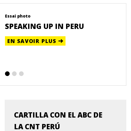
Essai photo
Ress
SPEAKING UP IN PERU
UN
PE
EN SAVOIR PLUS
EN
CARTILLA CON EL ABC DE
LA CNT PERÚ