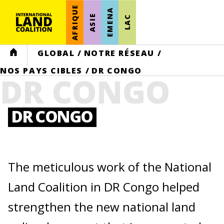
AFRIQUE
EMENA
ASIE
LAC
HOME
GLOBAL
/
NOTRE RÉSEAU
/
NOS PAYS CIBLES
/
DR CONGO
DR CONGO
DR CONGO
The meticulous work of the National
Land Coalition in DR Congo helped
strengthen the new national land