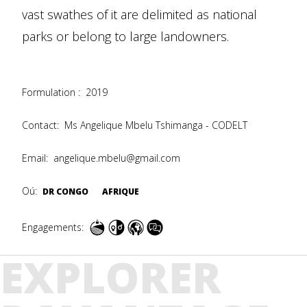
vast swathes of it are delimited as national
parks or belong to large landowners.
Formulation :
2019
Contact:
Ms Angelique Mbelu Tshimanga - CODELT
Email:
angelique.mbelu@gmail.com
Oú:
DR CONGO
AFRIQUE
Engagements:
EXPLORER