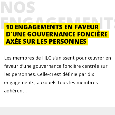
NOS
ENGAGEMENT
10 ENGAGEMENTS EN FAVEUR
D'UNE GOUVERNANCE FONCIÈRE
AXÉE SUR LES PERSONNES
Les membres de l'ILC s'unissent pour œuvrer en
faveur d'une gouvernance foncière centrée sur
les personnes. Celle-ci est définie par dix
engagements, auxquels tous les membres
adhèrent :