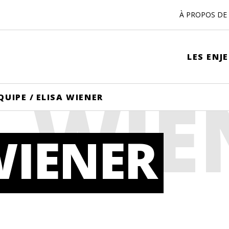
À PROPOS DE 
LES ENJ
A WIE
QUIPE
/
ELISA WIENER
WIENER