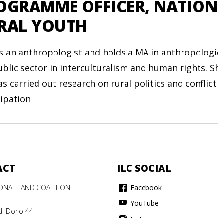
OGRAMME OFFICER, NATION
RAL YOUTH
 is an anthropologist and holds a MA in anthropolog
ublic sector in interculturalism and human rights. S
as carried out research on rural politics and confli
cipation
ACT
ILC SOCIAL
IONAL LAND COALITION
Facebook
YouTube
di Dono 44