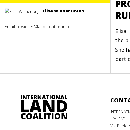
PR
Elisa Wiener Bravo
RU
Email:
e.wiener@landcoalition.info
Elisa
the p
She h
parti
CONT
INTERNAT
c/o IFAD
Via Paolo 