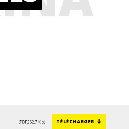
TÉLÉCHARGER
(
PDF
262,7 Kio
)