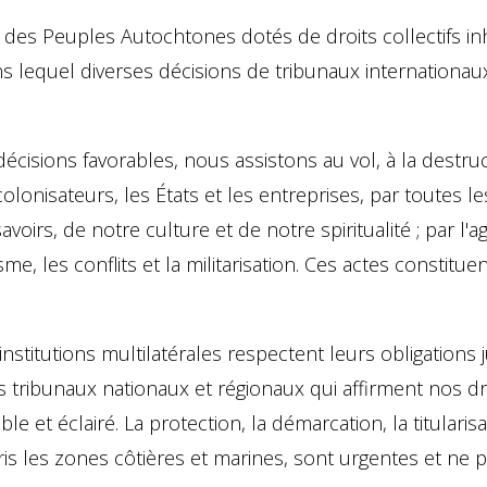
s Peuples Autochtones dotés de droits collectifs inh
ns lequel diverses décisions de tribunaux internationau
isions favorables, nous assistons au vol, à la destruc
colonisateurs, les États et les entreprises, par toutes le
voirs, de notre culture et de notre spiritualité ; par l'ag
isme, les conflits et la militarisation. Ces actes constit
nstitutions multilatérales respectent leurs obligations j
tribunaux nationaux et régionaux qui affirment nos dro
le et éclairé. La protection, la démarcation, la titularis
pris les zones côtières et marines, sont urgentes et ne 