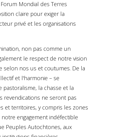
er Forum Mondial des Terres
ition claire pour exiger la
teur privé et les organisations
termination, non pas comme un
galement le respect de notre vision
e selon nos us et coutumes. De la
lectif et l'harmonie – se
e pastoralisme, la chasse et la
nos revendications ne seront pas
 et territoires, y compris les zones
et notre engagement indéfectible
t que Peuples Autochtones, aux
institutions financières