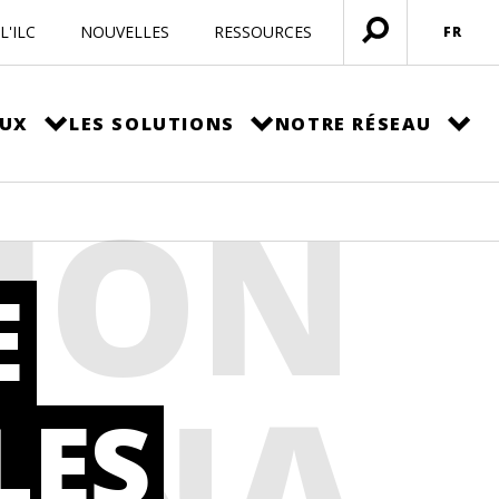
L'ILC
NOUVELLES
RESSOURCES
FR
Ouvrir
menu
EUX
LES SOLUTIONS
NOTRE RÉSEAU
ION
E
KINA
LES