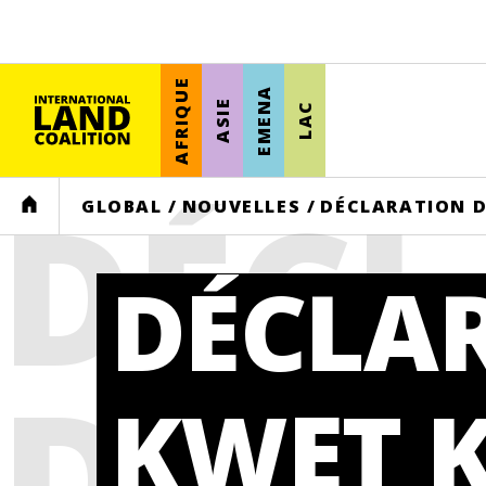
AFRIQUE
EMENA
ASIE
LAC
DÉCL
HOME
GLOBAL
/
NOUVELLES
/
DÉCLARATION D
DÉCLA
DE K
KWET K