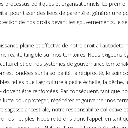
nos processus politiques et organisationnels. Le premi
ial pour tisser des liens de parenté et générer une pos
otection de nos droits devant les gouvernements, le sec
aissance pleine et effective de notre droit à l'autodé
 réalité tangible sur nos territoires. Nous exigeons é
ulturel et de nos systèmes de gouvernance territorial
, fondées sur la solidarité, la réciprocité, le soin col
es telles que l'agriculture à petite échelle, la pêche, l
nel – doivent être renforcées. Par conséquent, tant que 
e lutte pour protéger, régénérer et gouverner nos terres
re sagesse ancestrale, notre responsabilité collective 
nir de nos Peuples. Nous réitérons donc l'appel, en tan
aux agences des Nations Unies, à la société civile, aux 