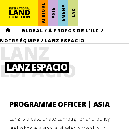
AFRIQUE
EMENA
ASIE
LAC
HOME
GLOBAL
/
À PROPOS DE L'ILC
/
NOTRE ÉQUIPE
/
LANZ ESPACIO
LANZ
ESPACIO
LANZ ESPACIO
PROGRAMME OFFICER | ASIA
Lanz is a passionate campaigner and policy
and advocacy specialist who worked with