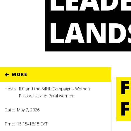
LAND
MORE
Hosts:
ILC and the S4HL Campaign - Women
Pastoralist and Rural women
Date:
May 7, 2026
Time:
15:15–16:15 EAT