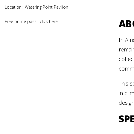
Location:
Watering Point Pavilion
AB
Free online pass:
click here
In Afr
remai
collec
commod
This s
in cli
design
SP