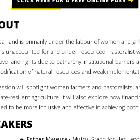
CLICK HERE FOR A FREE ONLINE PASS
OUT
ica, land is primarily under the labour of women and girls
ns unaccounted for and under-resourced. Pastoralist w
tive land rights due to patriarchy, institutional barriers
ification of natural resources and weak implementatio
ession will spotlight women farmers and pastoralists, am
mate-resilient agriculture. It will also explore how fin
ed to be more inclusive and effective in achieving both
EAKERS
Esther Mwaura - Muiru,
Stand for Her Land