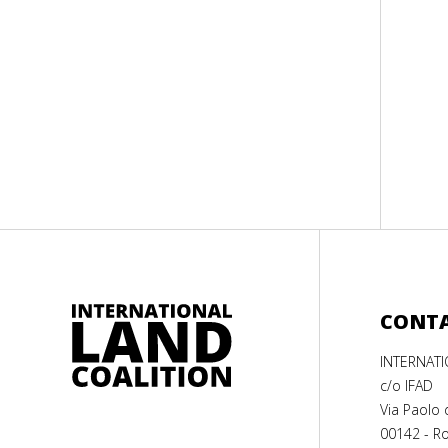
CONT
INTERNAT
c/o IFAD
Via Paolo 
00142 - Ro