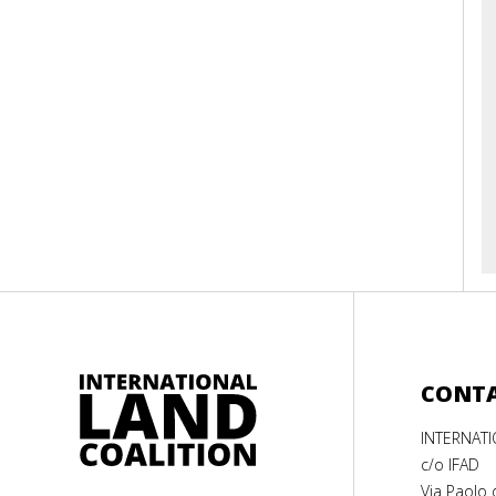
CONT
INTERNAT
c/o IFAD
Via Paolo 