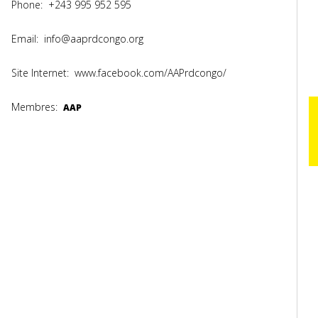
Phone:
+243 995 952 595
Email:
info@aaprdcongo.org
Site Internet:
www.facebook.com/AAPrdcongo/
Membres:
AAP