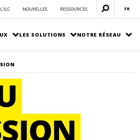
L'ILC
NOUVELLES
RESSOURCES
FR
Ouvrir
menu
EUX
LES SOLUTIONS
NOTRE RÉSEAU
SION
U
SION