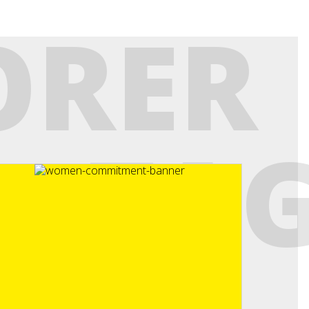
ORER
NTAG