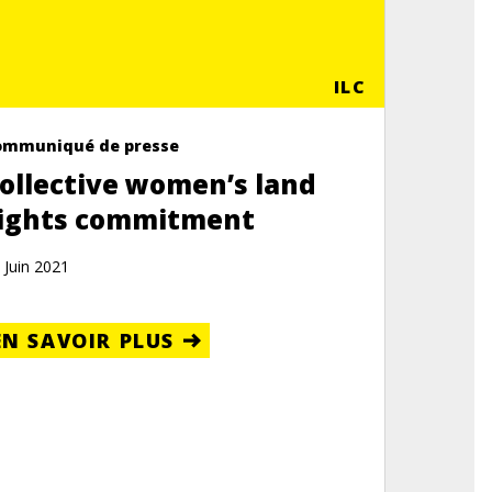
ILC
ommuniqué de presse
ollective women’s land
ights commitment
 Juin 2021
EN SAVOIR PLUS