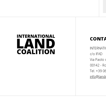
CONT
INTERNAT
c/o IFAD
Via Paolo 
00142 - Ro
Tel. +39 0
info@landc