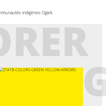
ommunautés indigènes Ogiek.
ORER
NTAG