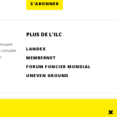
S'ABONNER
PLUS DE L'ILC
annuaire
LANDEX
 consulter
s.
MEMBERNET
FORUM FONCIER MONDIAL
UNEVEN GROUND
© 2026.
SITE BY DEV
Clo