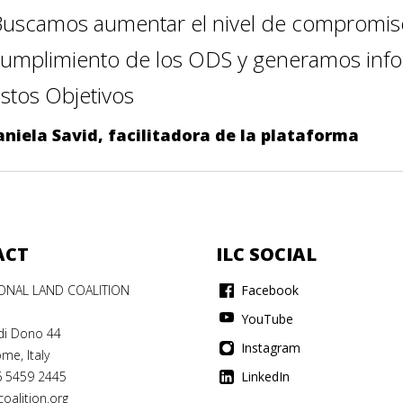
uscamos aumentar el nivel de compromiso 
umplimiento de los ODS y generamos infor
stos Objetivos
aniela Savid, facilitadora de la plataforma
ACT
ILC SOCIAL
IONAL LAND COALITION
Facebook
YouTube
di Dono 44
Instagram
me, Italy
6 5459 2445
LinkedIn
oalition.org