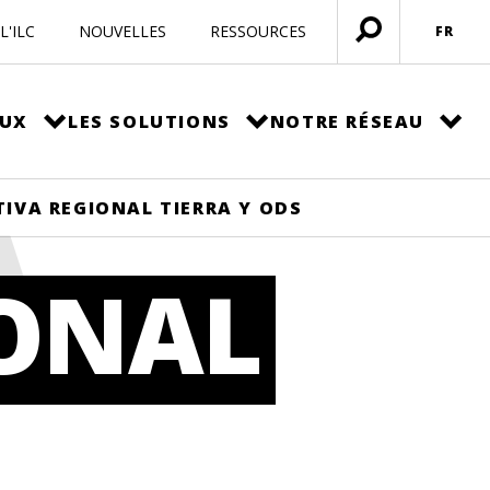
L'ILC
NOUVELLES
RESSOURCES
FR
Ouvrir
menu
EUX
LES SOLUTIONS
NOTRE RÉSEAU
A
TIVA REGIONAL TIERRA Y ODS
IONAL