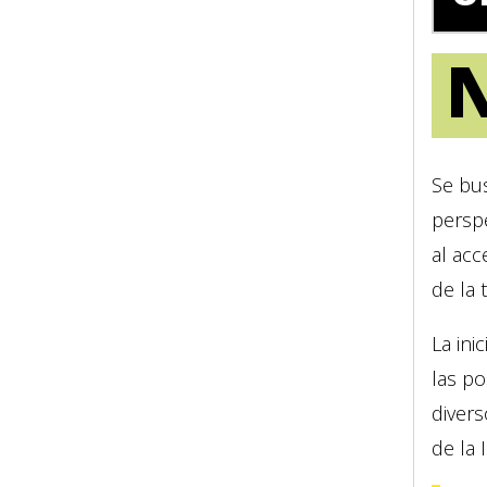
Se bu
perspe
al acc
de la 
La ini
las p
divers
de la 