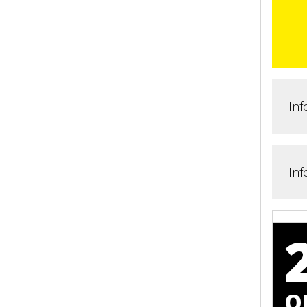
Inf
Inf
O