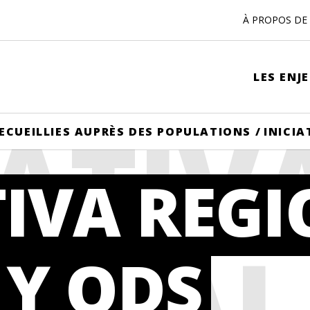
À PROPOS DE 
LES ENJ
IATIV
ECUEILLIES AUPRÈS DES POPULATIONS
/
INICIA
TIVA REG
ONAL
 Y ODS