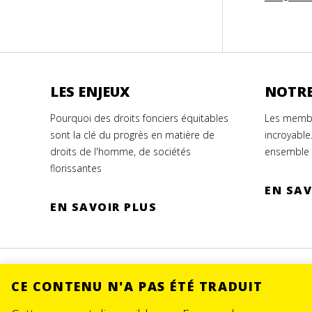
LES ENJEUX
NOTRE
Pourquoi des droits fonciers équitables
Les membr
sont la clé du progrès en matière de
incroyable
droits de l'homme, de sociétés
ensemble 
florissantes
EN SAV
EN SAVOIR PLUS
CE CONTENU N'A PAS ÉTÉ TRADUIT