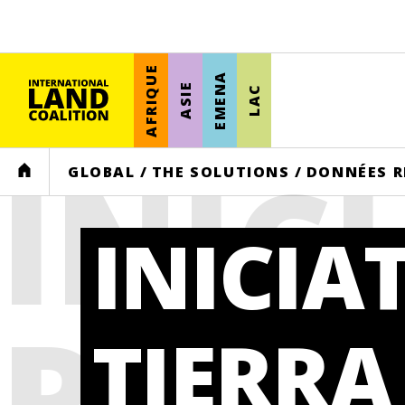
AFRIQUE
EMENA
ASIE
LAC
INIC
HOME
GLOBAL
/
THE SOLUTIONS
/
DONNÉES R
INICIA
REGI
TIERRA