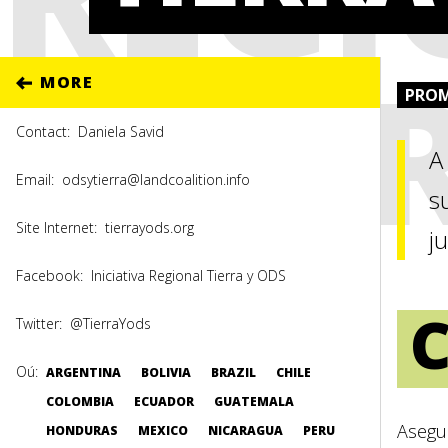
TIER
MORE
PROM
Contact:
Daniela Savid
A
Email:
odsytierra@landcoalition.info
s
Site Internet:
tierrayods.org
j
Facebook:
Iniciativa Regional Tierra y ODS
Twitter:
@TierraYods
Oú:
ARGENTINA
BOLIVIA
BRAZIL
CHILE
COLOMBIA
ECUADOR
GUATEMALA
Asegur
HONDURAS
MEXICO
NICARAGUA
PERU