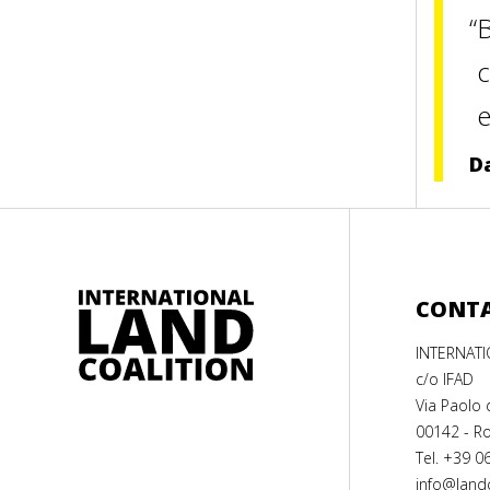
B
c
e
D
CONT
INTERNAT
c/o IFAD
Via Paolo 
00142 - Ro
Tel. +39 0
info@landc