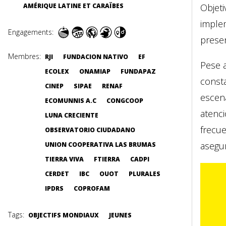
AMÉRIQUE LATINE ET CARAÏBES
Objeti
imple
Engagements:
prese
Membres:
RJI
FUNDACION NATIVO
EF
Pese a
ECOLEX
ONAMIAP
FUNDAPAZ
consta
CINEP
SIPAE
RENAF
escena
ECOMUNNIS A.C
CONGCOOP
atenci
LUNA CRECIENTE
frecu
OBSERVATORIO CIUDADANO
asegur
UNION COOPERATIVA LAS BRUMAS
TIERRA VIVA
FTIERRA
CADPI
CERDET
IBC
OUOT
PLURALES
IPDRS
COPROFAM
Tags:
OBJECTIFS MONDIAUX
JEUNES