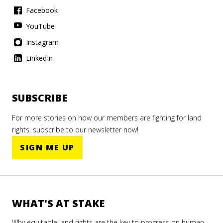
Facebook
YouTube
Instagram
LinkedIn
SUBSCRIBE
For more stories on how our members are fighting for land
rights, subscribe to our newsletter now!
SIGN ME UP
WHAT'S AT STAKE
Why equitable land rights are the key to progress on human